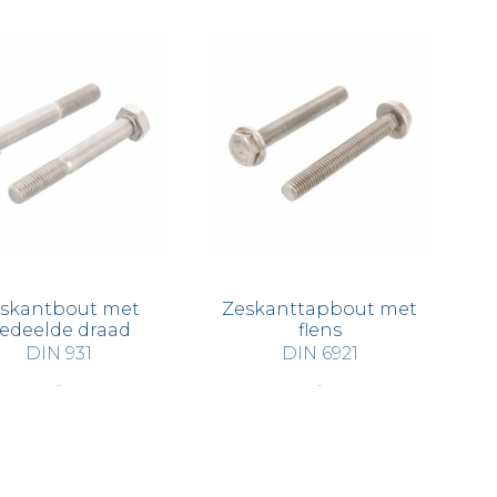
skantbout met
Zeskanttapbout met
edeelde draad
flens
DIN 931
DIN 6921
€ 3,32
€ 2,85