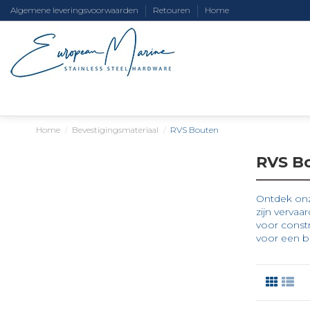
Algemene leveringsvoorwaarden
Retouren
Home
Home
Bevestigingsmateriaal
RVS Bouten
RVS B
Ontdek onz
zijn vervaa
voor constr
voor een b