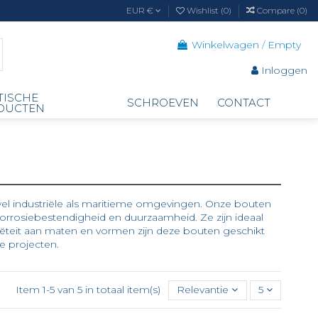
EUR €
Wishlist (
0
)
Compare (
0
)
Winkelwagen
/
Empty
Inloggen
TISCHE
SCHROEVEN
CONTACT
DUCTEN
wel industriële als maritieme omgevingen. Onze bouten
 corrosiebestendigheid en duurzaamheid. Ze zijn ideaal
riëteit aan maten en vormen zijn deze bouten geschikt
e projecten.
Item 1-5 van 5 in totaal item(s)
Relevantie
5