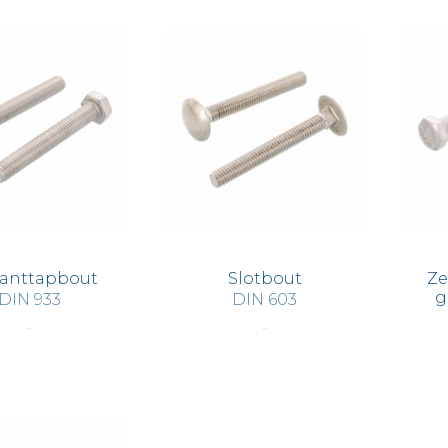
anttapbout
Slotbout
Ze
g
DIN 933
DIN 603
€ 1,80
€ 4,12