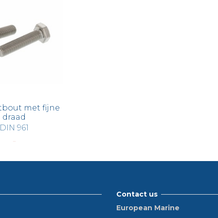
bout met fijne
draad
DIN 961
€ 10,79
Contact us
European Marine