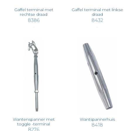
Gaffel terminal met
Gaffel terminal met linkse
rechtse draad
draad
8386
8432
€ 3,30
€ 3,78
Wantenspanner met
Wantspannerhuis
toggle -terminal
8418
8276