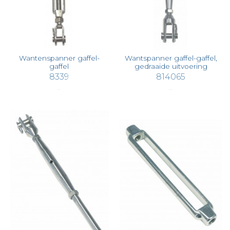
Wantenspanner gaffel-
Wantspanner gaffel-gaffel,
gaffel
gedraaide uitvoering
8339
814065
€ 9,44
€ 17,30