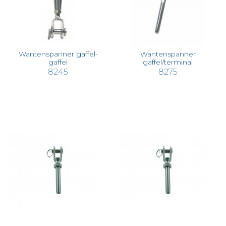
Wantenspanner gaffel-
Wantenspanner
gaffel
gaffel/terminal
8245
8275
€ 7,87
€ 9,44