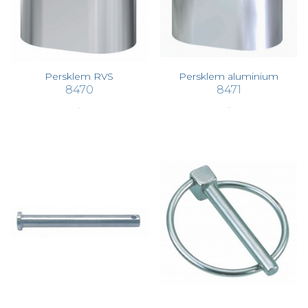
Persklem RVS
Persklem aluminium
8470
8471
€ 1,89
€ 0,00