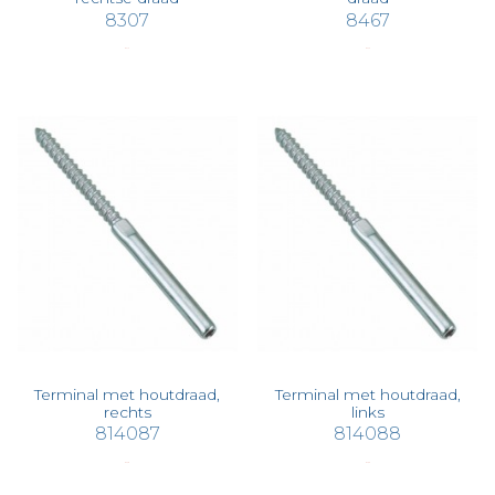
8307
8467
€ 3,15
€ 3,46
Terminal met houtdraad,
Terminal met houtdraad,
rechts
links
814087
814088
€ 3,78
€ 4,09