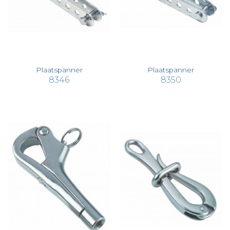
Plaatspanner
Plaatspanner
8346
8350
€ 5,35
€ 10,70