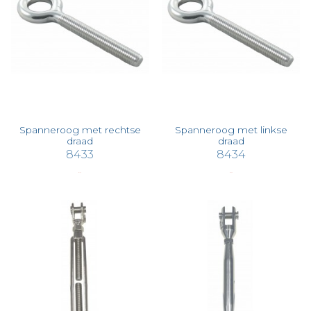
Spanneroog met rechtse
Spanneroog met linkse
draad
draad
8433
8434
€ 1,10
€ 1,42