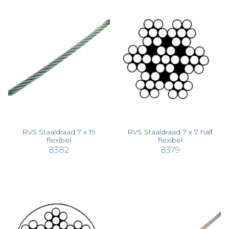
RVS Staaldraad 7 x 19
RVS Staaldraad 7 x 7 half
flexibel
flexibel
8382
8379
€ 1,57
€ 0,55