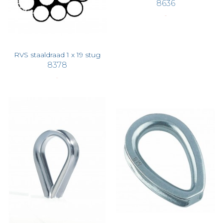
8636
€ 8,65
RVS staaldraad 1 x 19 stug
8378
€ 0,47