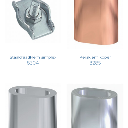
Staaldraadklem simplex
Persklem koper
8304
8285
€ 0,79
€ 0,25