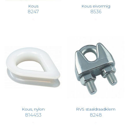
Kous
Kous eivormig
8247
8536
€ 0,31
€ 1,73
Kous, nylon
RVS staaldraadklem
814453
8248
€ 0,31
€ 1,57