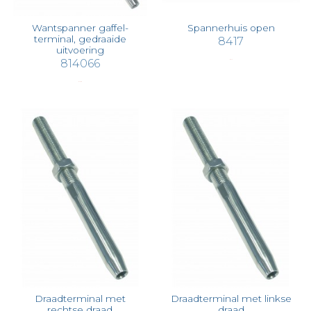
Wantspanner gaffel-
Spannerhuis open
terminal, gedraaide
8417
uitvoering
814066
€ 3,15
€ 12,58
Draadterminal met
Draadterminal met linkse
rechtse draad
draad