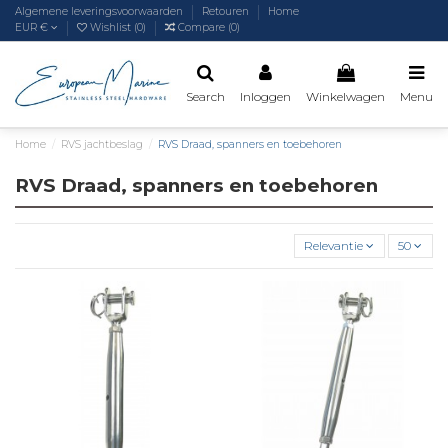
Algemene leveringsvoorwaarden
Retouren
Home
EUR €
Wishlist (
0
)
Compare (
0
)
Search
Inloggen
Winkelwagen
Menu
Home
RVS jachtbeslag
RVS Draad, spanners en toebehoren
RVS Draad, spanners en toebehoren
Relevantie
50