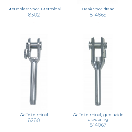
Steunplaat voor T-terminal
Haak voor draad
8302
814865
€ 4,40
€ 2,36
Gaffelterminal
Gaffelterminal, gedraaide
uitvoering
8280
814067
€ 3,15