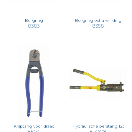
Borgring
Borgring extra winding
8383
8358
€ 0,16
€ 0,31
Kniptang voor draad
Hydraulische perstang 12t
8504
814678