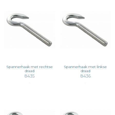
Spannerhaak met rechtse
Spannerhaak met linkse
draad
draad
8435
8436
€ 0,79
€ 1,26