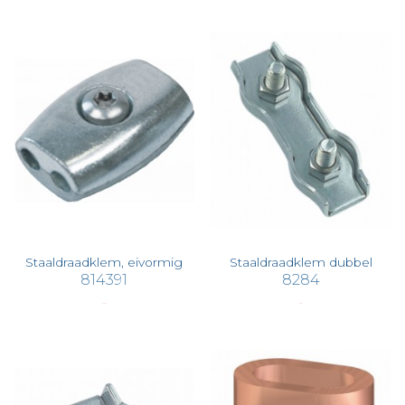
Staaldraadklem, eivormig
Staaldraadklem dubbel
814391
8284
€ 10,22
€ 2,04