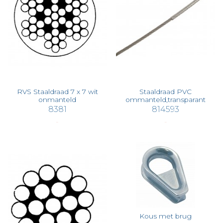
RVS Staaldraad 7 x 7 wit
Staaldraad PVC
onmanteld
ommanteld,transparant
8381
814593
€ 2,04
€ 0,47
Kous met brug