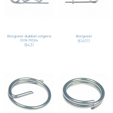
Borgveer dubbel volgens
Borgveer
DIN 11024
814911
8431
€ 1,57
€ 3,46