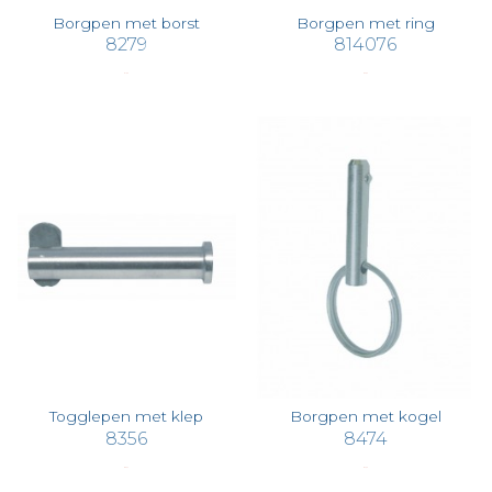
Borgpen met borst
Borgpen met ring
8279
814076
€ 1,65
€ 3,62
Togglepen met klep
Borgpen met kogel
8356
8474
€ 9,44
€ 4,72