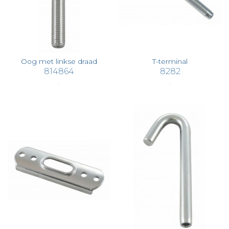
Oog met linkse draad
T-terminal
814864
8282
€ 3,46
€ 4,09