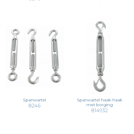
€ 2,83
€ 14,16
Spanwartel
Spanwartel haak-haak
met borging
8246
814932
€ 3,78
€ 6,76