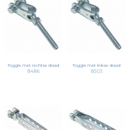
Toggle met rechtse draad
Toggle met linkse draad
8486
8503
€ 4,72
€ 5,19