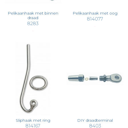
Pelikaanhaak met binnen
Pelikaanhaak met oog
draad
814077
8283
€ 15,10
€ 8,65
Sliphaak met ring
DIY draadterminal
814167
8403