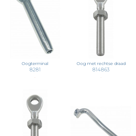
Oogterminal
Oog met rechtse draad
8281
814863
€ 2,83
€ 3,15