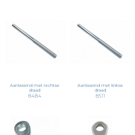
Aanlaseind met rechtse
Aanlaseind met linkse
draad
draad
8484
8511
€ 2,04
€ 2,36