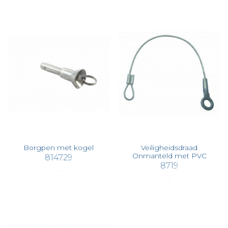
Borgpen met kogel
Veiligheidsdraad
Onmanteld met PVC
814729
8719
€ 50,65
€ 4,72