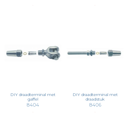
€ 3,46
€ 51,75
DIY draadterminal met
DIY draadterminal met
gaffel
draadstuk
8404
8406
€ 50,34
€ 55,06