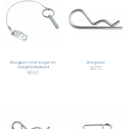
Borgpen met kogel en
Borgveer
veiligheidsdraad
8273
8590
€ 0,63
€ 10,38