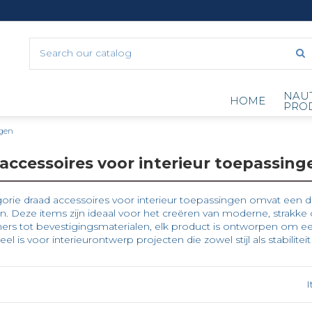
NAU
HOME
PRO
ngen
accessoires voor interieur toepassing
rie draad accessoires voor interieur toepassingen omvat een dive
. Deze items zijn ideaal voor het creëren van moderne, strakk
ers tot bevestigingsmaterialen, elk product is ontworpen om e
el is voor interieurontwerp projecten die zowel stijl als stabiliteit
I