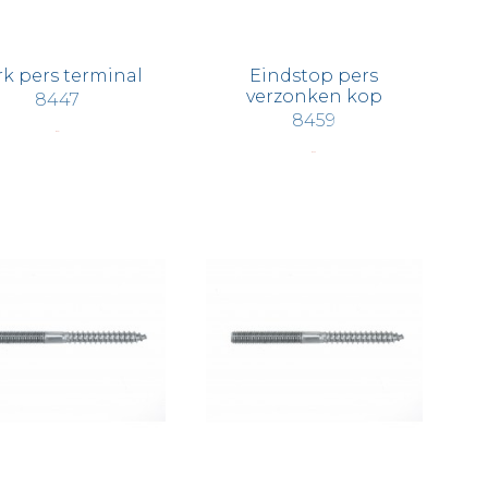
rk pers terminal
Eindstop pers
verzonken kop
8447
8459
€ 5,51
€ 2,20