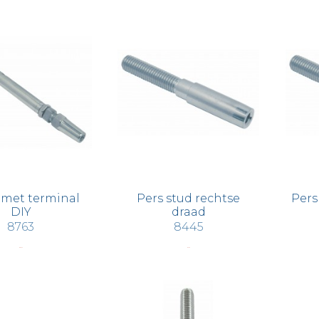
 met terminal
Pers stud rechtse
Pers
DIY
draad
8763
8445
€ 86,52
€ 2,99