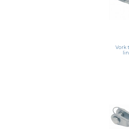
Vork 
li