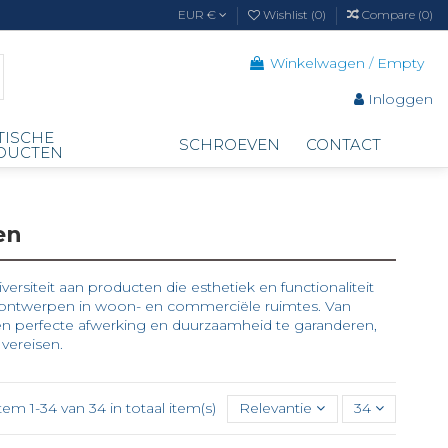
EUR €
Wishlist (
0
)
Compare (
0
)
Winkelwagen
/
Empty
Inloggen
TISCHE
SCHROEVEN
CONTACT
DUCTEN
en
rsiteit aan producten die esthetiek en functionaliteit
e ontwerpen in woon- en commerciële ruimtes. Van
en perfecte afwerking en duurzaamheid te garanderen,
 vereisen.
tem 1-34 van 34 in totaal item(s)
Relevantie
34