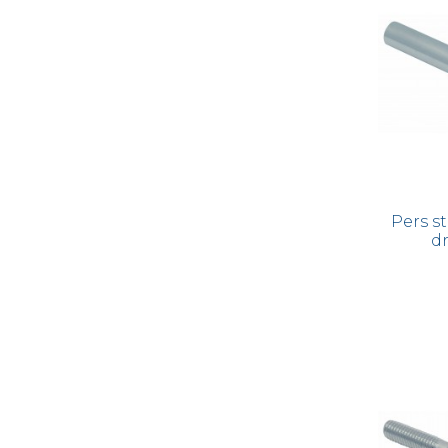
Pers s
d