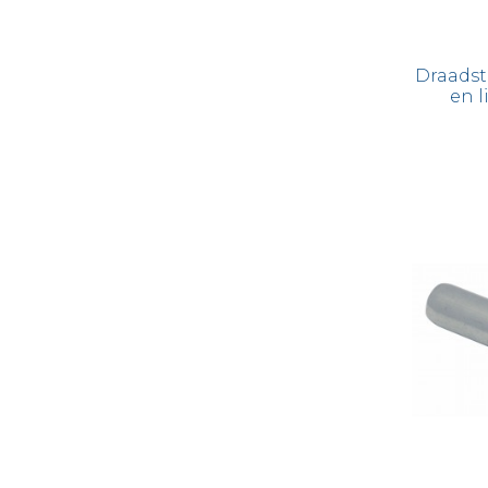
Draadst
en l