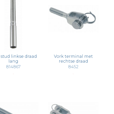
 stud linkse draad
Vork terminal met
lang
rechtse draad
814867
8452
€ 4,40
€ 3,15