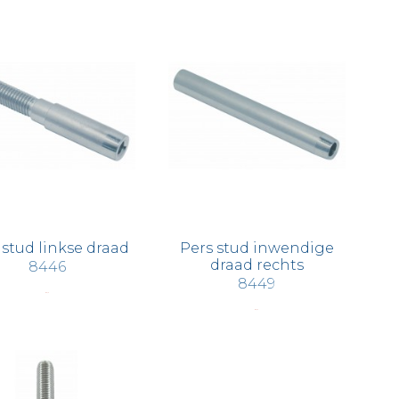
 stud linkse draad
Pers stud inwendige
draad rechts
8446
8449
€ 3,15
€ 4,72