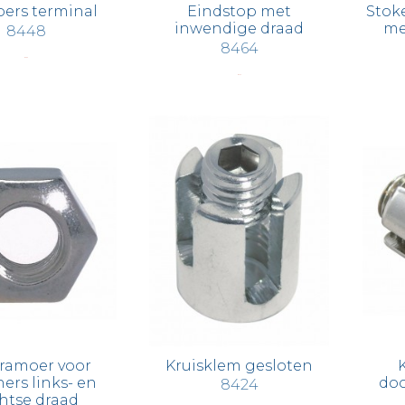
pers terminal
Eindstop met
Stok
inwendige draad
me
8448
8464
€ 3,93
€ 4,72
ramoer voor
Kruisklem gesloten
ers links- en
doo
8424
htse draad