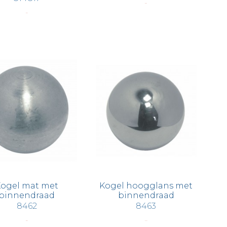
€ 3,93
€ 9,75
ogel mat met
Kogel hoogglans met
binnendraad
binnendraad
8462
8463
€ 8,65
€ 13,37