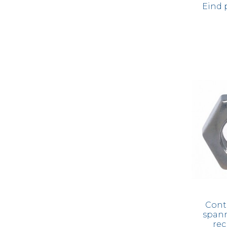
Eind 
Cont
spann
rec