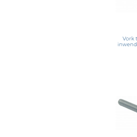
Vork 
inwendi