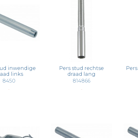
tud inwendige
Pers stud rechtse
Pers
raad links
draad lang
8450
814866
€ 5,19
€ 3,93