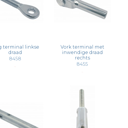
 terminal linkse
Vork terminal met
draad
inwendige draad
rechts
8458
8455
€ 3,62
€ 11,01