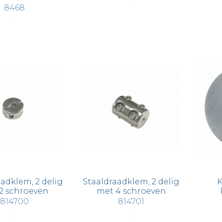
€ 9,12
8468
€ 0,31
adklem, 2 delig
Staaldraadklem, 2 delig
K
2 schroeven
met 4 schroeven
814700
814701
€ 5,19
€ 10,22