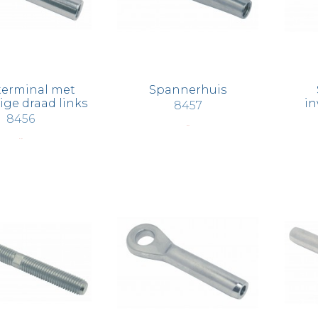
terminal met
Spannerhuis
ge draad links
i
8457
8456
€ 4,40
€ 11,80