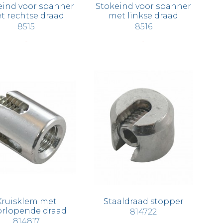
eind voor spanner
Stokeind voor spanner
t rechtse draad
met linkse draad
8515
8516
€ 2,36
€ 2,83
Kruisklem met
Staaldraad stopper
rlopende draad
814722
814817