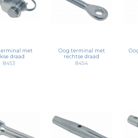
terminal met
Oog terminal met
Oog
nkse draad
rechtse draad
8453
8454
€ 3,62
€ 3,15