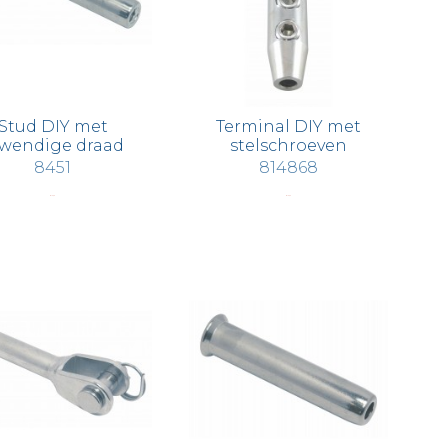
Stud DIY met
Terminal DIY met
nwendige draad
stelschroeven
8451
814868
€ 12,43
€ 10,22