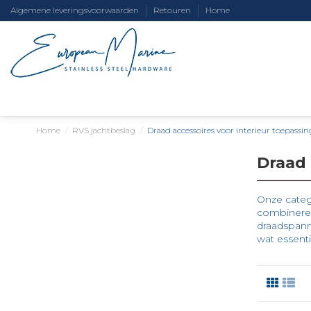
Algemene leveringsvoorwaarden
Retouren
Home
Home
RVS jachtbeslag
Draad accessoires voor interieur toepassi
Draad 
Onze catego
combineren
draadspann
wat essentie