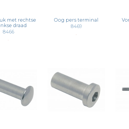
uk met rechtse
Oog pers terminal
Vo
inkse draad
8469
8466
€ 3,93
€ 1,57