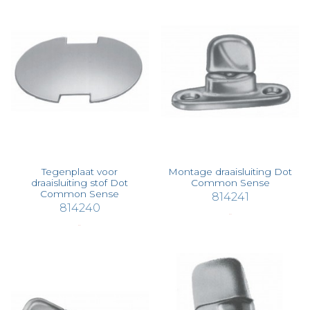
Tegenplaat voor
Montage draaisluiting Dot
draaisluiting stof Dot
Common Sense
Common Sense
814241
814240
€ 2,36
€ 0,47