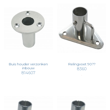
Buis houder verzonken
Relingvoet 90??
inbouw
8360
814607
€ 30,67
€ 27,53