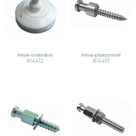
Minax onderdeel
Minax plaatschroef
814412
814413
€ 2,36
€ 2,52