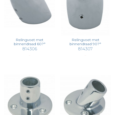
Relingvoet met
Relingvoet met
binnendraad 60?°
binnendraad 90?°
814306
814307
€ 47,19
€ 47,19