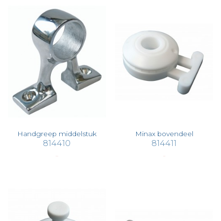
Handgreep middelstuk
Minax bovendeel
814410
814411
€ 25,33
€ 3,38