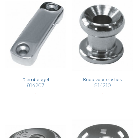
Riembeugel
Knop voor elastiek
814207
814210
€ 11,95
€ 1,42