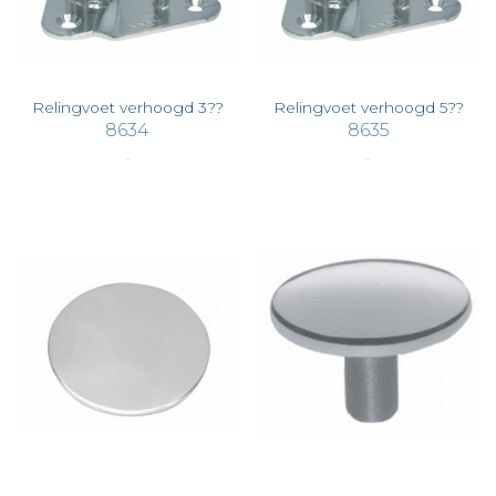
Relingvoet verhoogd 3??
Relingvoet verhoogd 5??
8634
8635
€ 62,92
€ 62,92