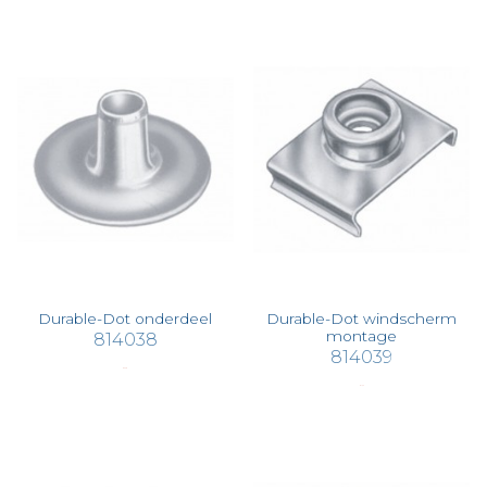
Durable-Dot onderdeel
Durable-Dot windscherm
montage
814038
814039
€ 0,28
€ 1,73