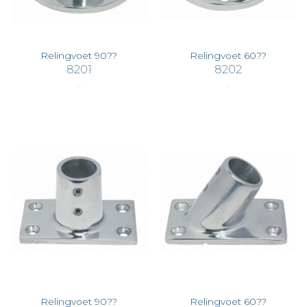
Relingvoet 90??
Relingvoet 60??
8201
8202
€ 22,02
€ 20,45
Relingvoet 90??
Relingvoet 60??