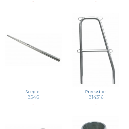
€ 29,89
€ 22,02
Scepter
Preekstoel
8546
814316
€ 75,50
€ 165,17