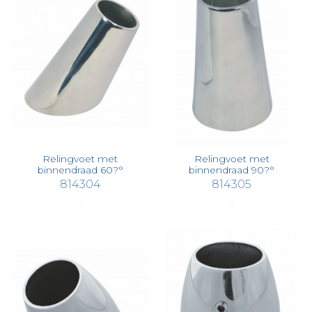
Relingvoet met
Relingvoet met
binnendraad 60?°
binnendraad 90?°
814304
814305
€ 61,35
€ 61,35