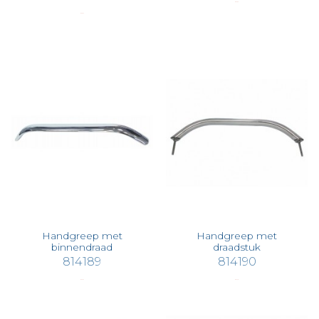
€ 55,06
€ 29,42
Handgreep met
Handgreep met
binnendraad
draadstuk
814189
814190
€ 67,64
€ 36,18