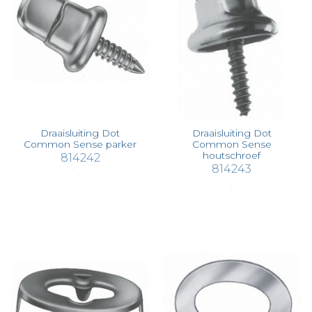
Draaisluiting Dot
Draaisluiting Dot
Common Sense parker
Common Sense
houtschroef
814242
814243
€ 9,91
€ 8,49