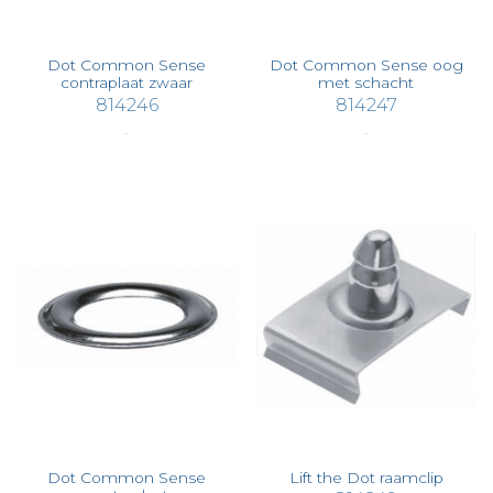
Dot Common Sense
Dot Common Sense oog
contraplaat zwaar
met schacht
814246
814247
€ 0,71
€ 0,19
Dot Common Sense
Lift the Dot raamclip