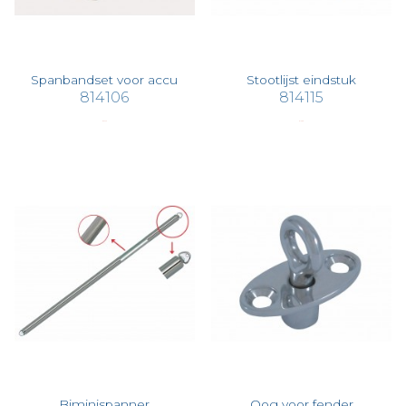
Spanbandset voor accu
Stootlijst eindstuk
814106
814115
€ 62,76
€ 19,98
Biminispanner
Oog voor fender