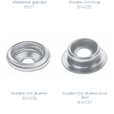
Afdekplaat gepolijst
Durable-Dot knop
8907
814035
€ 20,45
€ 0,47
Durable-Dot drukker
Durable-Dot drukker boot
deel
814036
814037
€ 0,63
€ 0,39