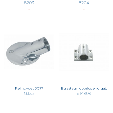
8203
8204
€ 22,02
€ 19,66
Relingvoet 30??
Buissteun doorlopend gat.
8325
814909
€ 19,66
€ 24,22