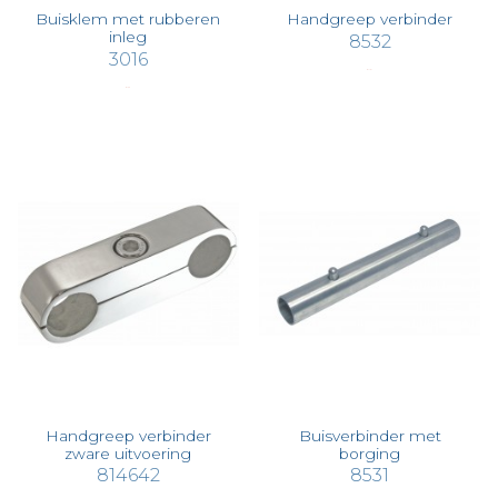
Buisklem met rubberen
Handgreep verbinder
inleg
8532
3016
€ 11,01
€ 1,26
Handgreep verbinder
Buisverbinder met
zware uitvoering
borging
814642
8531