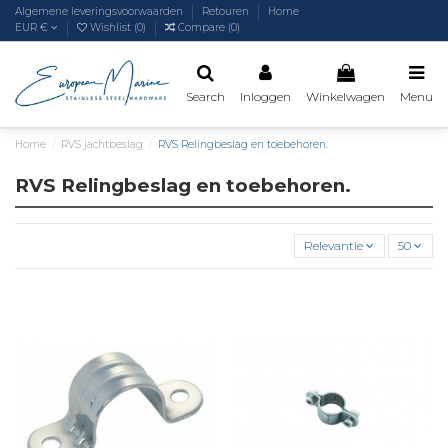
Algemene leveringsvoorwaarden
Retouren
Home
EUR €
Wishlist (
0
)
Compare (
0
)
Search
Inloggen
Winkelwagen
Menu
Home
RVS jachtbeslag
RVS Relingbeslag en toebehoren.
RVS Relingbeslag en toebehoren.
Relevantie
50