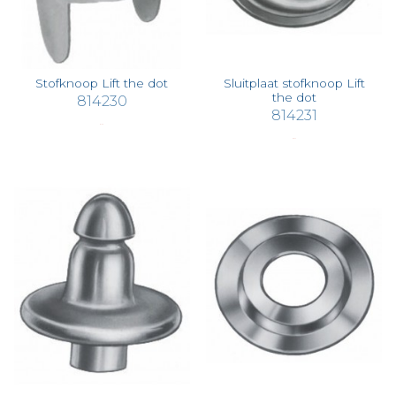
Stofknoop Lift the dot
Sluitplaat stofknoop Lift
the dot
814230
814231
€ 1,49
€ 0,47