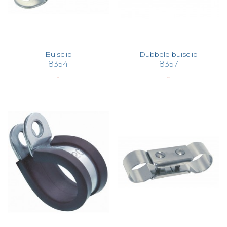
Buisclip
Dubbele buisclip
8354
8357
€ 2,83
€ 15,73