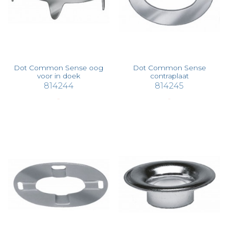
Dot Common Sense oog
Dot Common Sense
voor in doek
contraplaat
814244
814245
€ 0,79
€ 0,71