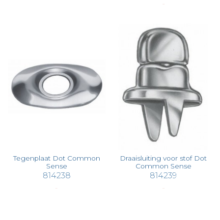
€ 4,88
Tegenplaat Dot Common
Draaisluiting voor stof Dot
Sense
Common Sense
814238
814239
€ 0,63
€ 2,36