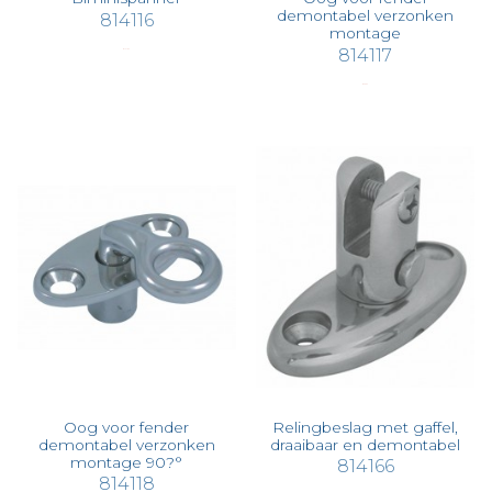
demontabel verzonken
814116
montage
814117
€ 141,57
€ 25,34
Oog voor fender
Relingbeslag met gaffel,
demontabel verzonken
draaibaar en demontabel
montage 90?°
814166
814118