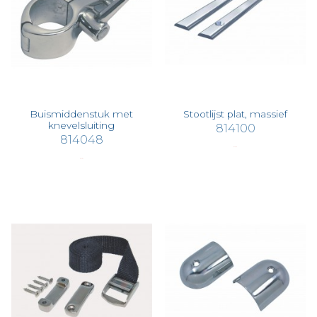
Buismiddenstuk met
Stootlijst plat, massief
knevelsluiting
814100
814048
€ 46,40
€ 33,82