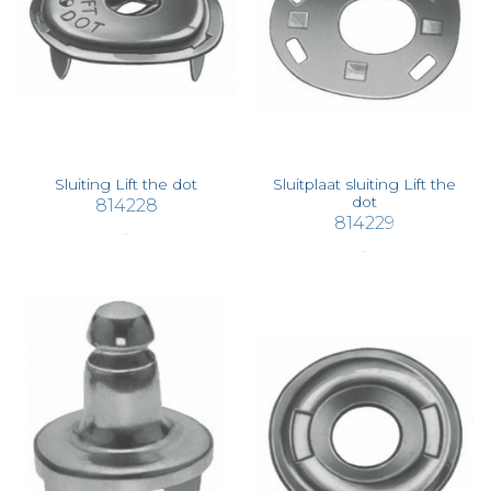
Sluiting Lift the dot
Sluitplaat sluiting Lift the
dot
814228
814229
€ 2,12
€ 0,55