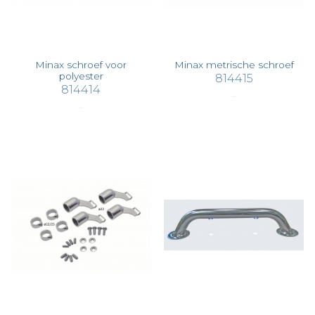
Minax schroef voor
Minax metrische schroef
polyester
814415
814414
€ 3,38
€ 3,38