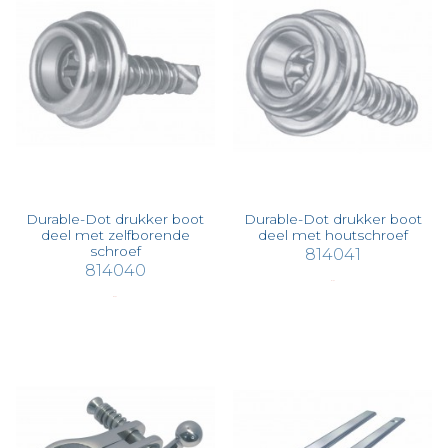
Durable-Dot drukker boot
Durable-Dot drukker boot
deel met zelfborende
deel met houtschroef
schroef
814041
814040
€ 1,57
€ 2,04