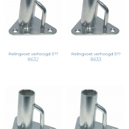
Relingvoet verhoogd 3??
Relingvoet verhoogd 5??
8632
8633
€ 59,77
€ 59,77