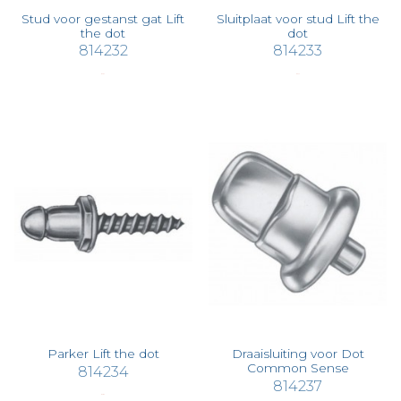
Stud voor gestanst gat Lift
Sluitplaat voor stud Lift the
the dot
dot
814232
814233
€ 2,67
€ 0,47
Parker Lift the dot
Draaisluiting voor Dot
Common Sense
814234
814237
€ 2,83