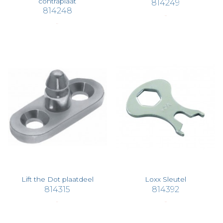
contraplaat
814249
814248
€ 2,20
€ 0,14
Lift the Dot plaatdeel
Loxx Sleutel
814315
814392
€ 5,51
€ 7,87