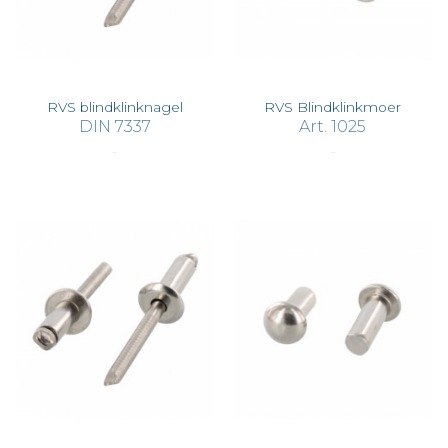
RVS blindklinknagel
RVS Blindklinkmoer
DIN 7337
Art. 1025
€ 0,14
€ 1,32