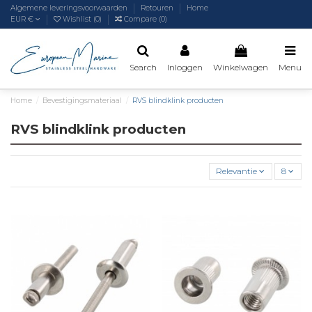
Algemene leveringsvoorwaarden
Retouren
Home
EUR €
Wishlist (
0
)
Compare (
0
)
Search
Inloggen
Winkelwagen
Menu
Home
Bevestigingsmateriaal
RVS blindklink producten
RVS blindklink producten
Relevantie
8