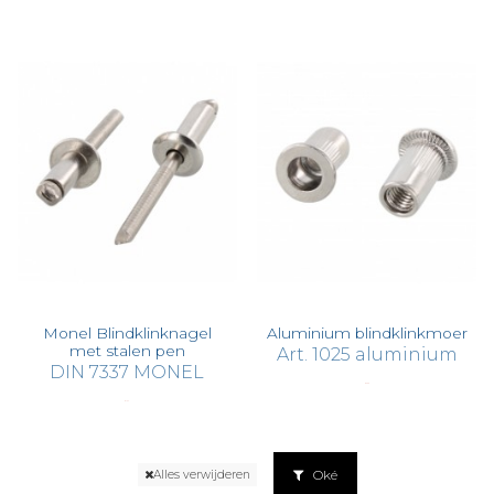
Monel Blindklinknagel
Aluminium blindklinkmoer
met stalen pen
Art. 1025 aluminium
DIN 7337 MONEL
€ 0,69
€ 1,27
Oké
Alles verwijderen