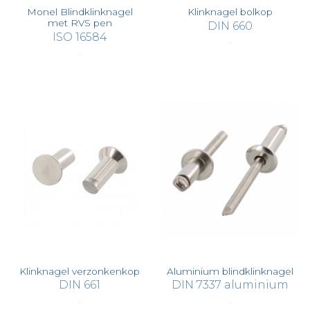
Monel Blindklinknagel
Klinknagel bolkop
met RVS pen
DIN 660
ISO 16584
€ 0,14
€ 1,19
Klinknagel verzonkenkop
Aluminium blindklinknagel
DIN 661
DIN 7337 aluminium
€ 0,22
€ 0,10