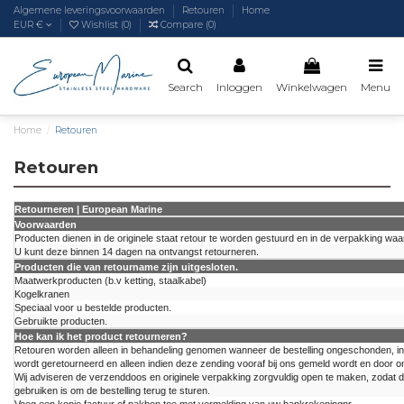
Algemene leveringsvoorwaarden
Retouren
Home
EUR €
Wishlist (
0
)
Compare (
0
)
Search
Inloggen
Winkelwagen
Menu
Home
Retouren
Retouren
Retourneren | European Marine
Voorwaarden
Producten dienen in de originele staat retour te worden gestuurd en in de verpakking waa
U kunt deze binnen 14 dagen na ontvangst retourneren.
Producten die van retourname zijn uitgesloten.
Maatwerkproducten (b.v ketting, staalkabel)
Kogelkranen
Speciaal voor u bestelde producten.
Gebruikte producten.
Hoe kan ik het product retourneren?
Retouren worden alleen in behandeling genomen wanneer de bestelling ongeschonden, in 
wordt geretourneerd en alleen indien deze zending vooraf bij ons gemeld wordt en door on
Wij adviseren de verzenddoos en originele verpakking zorgvuldig open te maken, zodat 
gebruiken is om de bestelling terug te sturen.