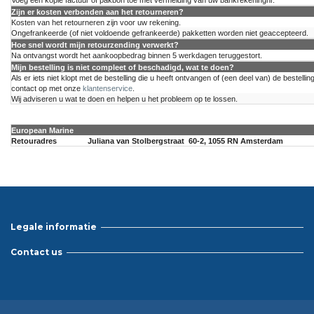
Voeg een kopie factuur of pakbon toe met vermelding van uw bankrekeningnr.
Zijn er kosten verbonden aan het retourneren?
Kosten van het retourneren zijn voor uw rekening.
Ongefrankeerde (of niet voldoende gefrankeerde) pakketten worden niet geaccepteerd.
Hoe snel wordt mijn retourzending verwerkt?
Na ontvangst wordt het aankoopbedrag binnen 5 werkdagen teruggestort.
Mijn bestelling is niet compleet of beschadigd, wat te doen?
Als er iets niet klopt met de bestelling die u heeft ontvangen of (een deel van) de bestell
contact op met onze
klantenservice
.
Wij adviseren u wat te doen en helpen u het probleem op te lossen.
European Marine
Retouradres
Juliana van Stolbergstraat 60-2, 1055 RN Amsterdam
Legale informatie
Contact us