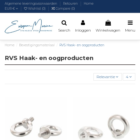
Algemene leveringsvoorwaarden
Retouren
Home
EUR €
Wishlist (
0
)
Compare (
0
)
Search
Inloggen
Winkelwagen
Menu
Home
Bevestigingsmateriaal
RVS Haak- en oogproducten
RVS Haak- en oogproducten
Relevantie
4