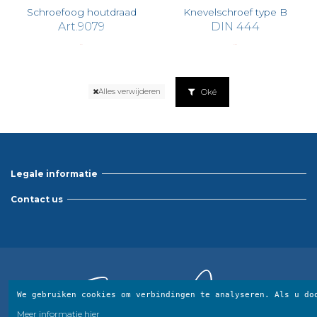
Schroefoog houtdraad
Knevelschroef type B
Art.9079
DIN 444
€ 0,37
€ 18,96
Oké
Alles verwijderen
Legale informatie
Contact us
We gebruiken cookies om verbindingen te analyseren.
Als u do
Meer informatie hier