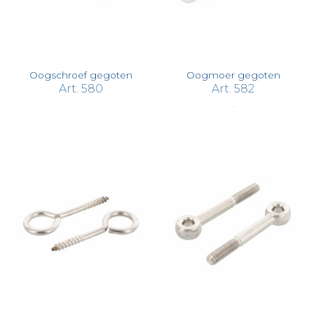
Oogschroef gegoten
Oogmoer gegoten
Art. 580
Art. 582
€ 11,77
€ 10,67