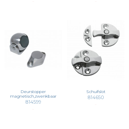
€ 117,98
€ 231,23
Deurstopper
Schuifslot
magnetisch,zwenkbaar
814650
814599
€ 18,40
€ 188,76