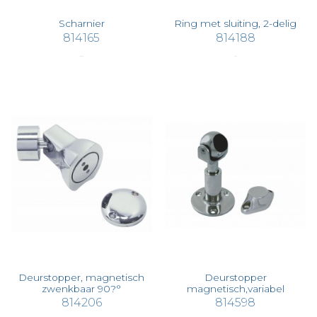
Scharnier
Ring met sluiting, 2-delig
814165
814188
€ 94,38
€ 5,82
Deurstopper, magnetisch
Deurstopper
zwenkbaar 90?°
magnetisch,variabel
814206
814598