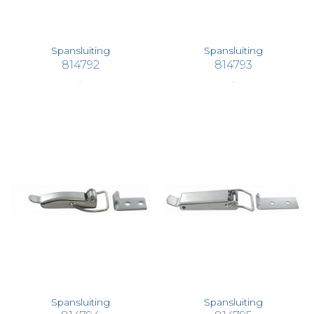
Spansluiting
Spansluiting
814792
814793
€ 8,81
€ 10,07
Spansluiting
Spansluiting