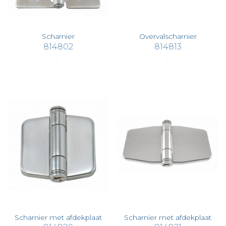
Scharnier
Overvalscharnier
814802
814813
€ 5,98
€ 20,29
Scharnier met afdekplaat
Scharnier met afdekplaat