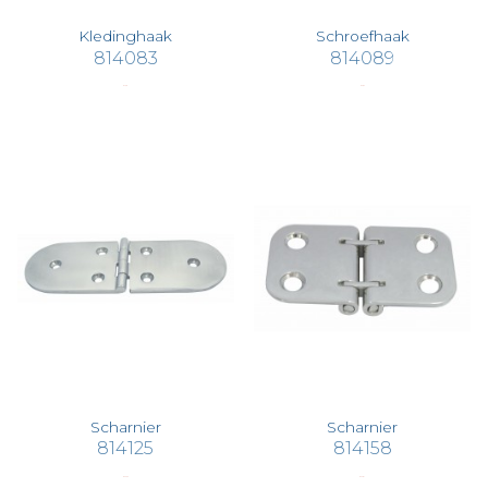
Kledinghaak
Schroefhaak
814083
814089
€ 7,08
€ 5,82
Scharnier
Scharnier
814125
814158
€ 55,06
€ 22,81