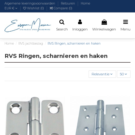
Algemene leveringsvoorwaarden
Retouren
Home
EUR €
Wishlist (
0
)
Compare (
0
)
Search
Inloggen
Winkelwagen
Menu
Home
RVS jachtbeslag
RVS Ringen, scharnieren en haken
RVS Ringen, scharnieren en haken
Relevantie
50