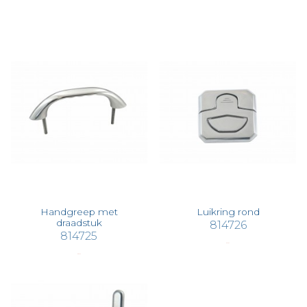
Handgreep met
Luikring rond
draadstuk
814726
814725
€ 50,02
€ 80,22