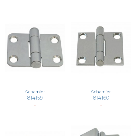
Scharnier
Scharnier
814159
814160
€ 19,35
€ 18,56