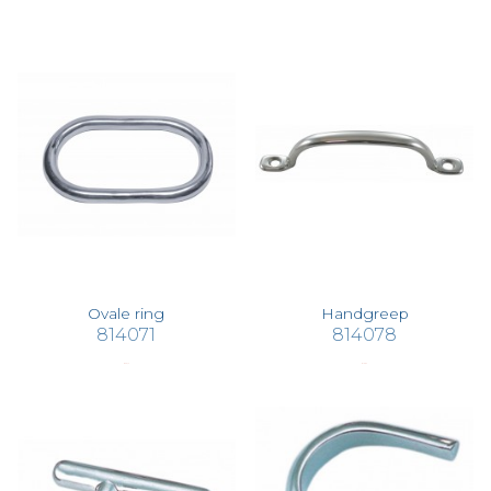
Ovale ring
Handgreep
814071
814078
€ 25,17
€ 10,07