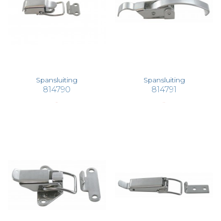
Spansluiting
Spansluiting
814790
814791
€ 8,49
€ 10,07