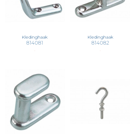
Kledinghaak
Kledinghaak
814081
814082
€ 6,29
€ 7,87