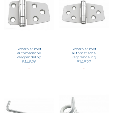
Scharnier met
Scharnier met
automatische
automatische
vergrendeling
vergrendeling
814826
814827
€ 52,22
€ 56,63