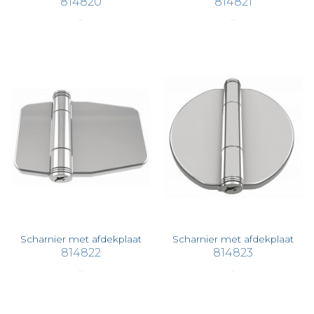
814820
814821
€ 36,97
€ 45,30
Scharnier met afdekplaat
Scharnier met afdekplaat
814822
814823
€ 42,00
€ 56,00