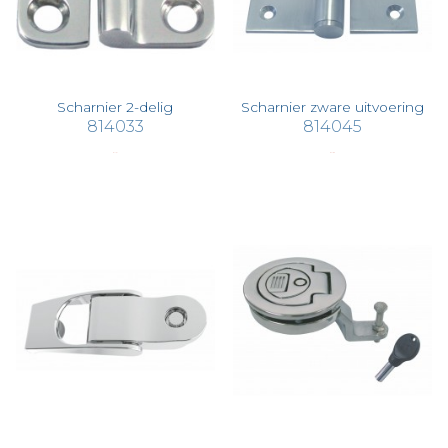
Scharnier 2-delig
Scharnier zware uitvoering
814033
814045
€ 11,01
€ 71,89