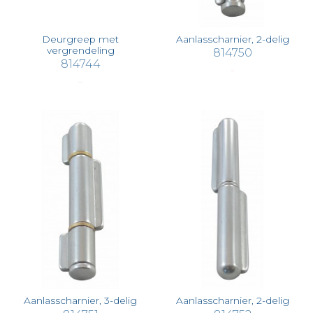
Deurgreep met
Aanlasscharnier, 2-delig
vergrendeling
814750
814744
€ 5,66
€ 155,73
Aanlasscharnier, 3-delig
Aanlasscharnier, 2-delig