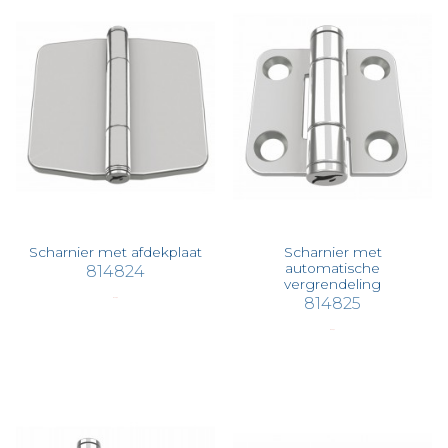
Scharnier met afdekplaat
Scharnier met
automatische
814824
vergrendeling
814825
€ 73,93
€ 50,34