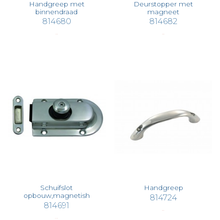
Handgreep met
Deurstopper met
binnendraad
magneet
814680
814682
€ 23,60
€ 78,65
Schuifslot
Handgreep
opbouw,magnetish
814724
814691
€ 62,61
€ 116,40