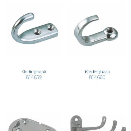
Kledinghaak
Kledinghaak
814659
814660
€ 5,35
€ 5,35