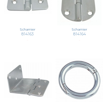
Scharnier
Scharnier
814163
814164
€ 45,15
€ 77,08