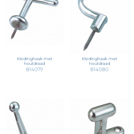
Kledinghaak met
Kledinghaak met
houtdraad
houtdraad
814079
814080
€ 8,97
€ 5,51