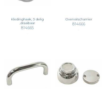
Kledinghaak, 3 delig
Overvalscharnier
,draaibaar
814666
814665
€ 56,63
€ 47,19