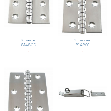
Scharnier
Scharnier
814800
814801
€ 4,56
€ 5,19