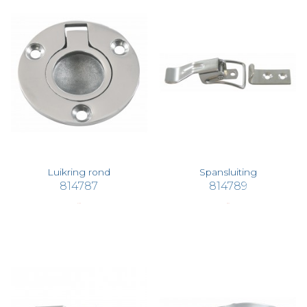
Luikring rond
Spansluiting
814787
814789
€ 11,80
€ 8,49