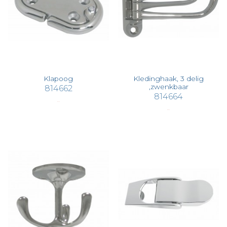
Klapoog
Kledinghaak, 3 delig
,zwenkbaar
814662
814664
€ 47,19
€ 62,92