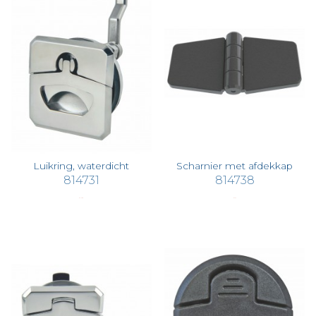
Luikring, waterdicht
Scharnier met afdekkap
814731
814738
€ 117,98
€ 4,72