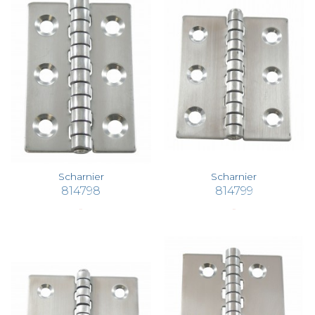
Scharnier
Scharnier
814798
814799
€ 4,25
€ 5,03