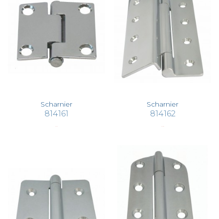
Scharnier
Scharnier
814161
814162
€ 13,53
€ 103,82