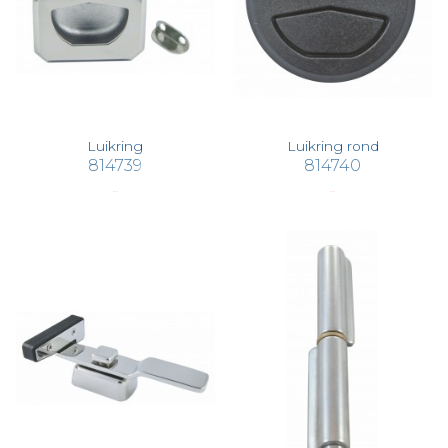
Luikring
Luikring rond
814739
814740
€ 47,19
€ 13,53