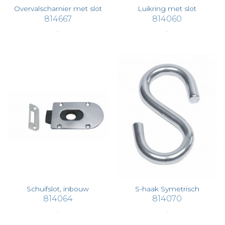
Overvalscharnier met slot
Luikring met slot
814667
814060
€ 80,22
€ 93,28
Schuifslot, inbouw
S-haak Symetrisch
814064
814070
€ 94,07
€ 0,39