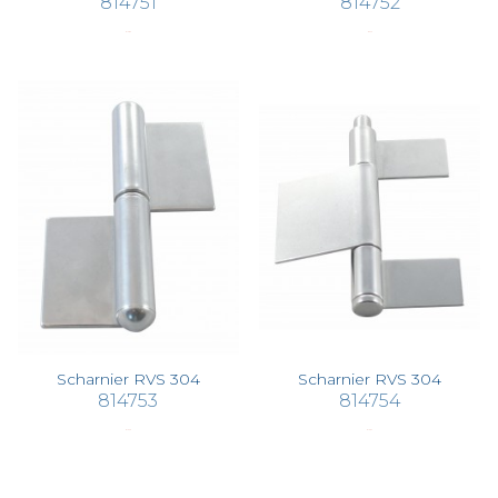
814751
814752
€ 10,85
€ 6,45
Scharnier RVS 304
Scharnier RVS 304
814753
814754
€ 10,70
€ 16,67