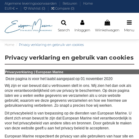
Algemene leveringsvoorwaarden
Retouren
Home
EUR €
Wishlist (
0
)
Compare (
0
)
Search
Inloggen
Winkelwagen
Menu
Home
Privacy verklaring en gebruik van cookies
Privacy verklaring en gebruik van cookies
Privacyverklaring | European Marine
Deze pagina is voor het laatst aangepast op 01 november 2020
Wij zijn er van bewust dat u vertrouwen stelt in ons. Wij zien het dan ook als
onze verantwoordelijkheid om uw privacy te beschermen. Op deze pagina
laten we u weten welke gegevens we verzamelen als u onze website
gebruikt, waarom we deze gegevens verzamelen en hoe we hiermee uw
gebruikservaring verbeteren. Zo snapt u precies hoe wij werken.
Dit privacybeleid is van toepassing op de diensten van European Marine. U
dient zich ervan bewust te zijn dat European Marine niet verantwoordelijk is
voor het privacybeleid van andere sites en bronnen. Door gebruik te maken
van deze website geeft u aan het privacy beleid te accepteren.
European Marine respecteert de privacy van alle gebruikers van haar site en