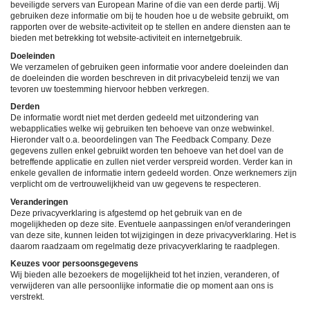
beveiligde servers van European Marine of die van een derde partij. Wij
gebruiken deze informatie om bij te houden hoe u de website gebruikt, om
rapporten over de website-activiteit op te stellen en andere diensten aan te
bieden met betrekking tot website-activiteit en internetgebruik.
Doeleinden
We verzamelen of gebruiken geen informatie voor andere doeleinden dan
de doeleinden die worden beschreven in dit privacybeleid tenzij we van
tevoren uw toestemming hiervoor hebben verkregen.
Derden
De informatie wordt niet met derden gedeeld met uitzondering van
webapplicaties welke wij gebruiken ten behoeve van onze webwinkel.
Hieronder valt o.a. beoordelingen van The Feedback Company. Deze
gegevens zullen enkel gebruikt worden ten behoeve van het doel van de
betreffende applicatie en zullen niet verder verspreid worden. Verder kan in
enkele gevallen de informatie intern gedeeld worden. Onze werknemers zijn
verplicht om de vertrouwelijkheid van uw gegevens te respecteren.
Veranderingen
Deze privacyverklaring is afgestemd op het gebruik van en de
mogelijkheden op deze site. Eventuele aanpassingen en/of veranderingen
van deze site, kunnen leiden tot wijzigingen in deze privacyverklaring. Het is
daarom raadzaam om regelmatig deze privacyverklaring te raadplegen.
Keuzes voor persoonsgegevens
Wij bieden alle bezoekers de mogelijkheid tot het inzien, veranderen, of
verwijderen van alle persoonlijke informatie die op moment aan ons is
verstrekt.