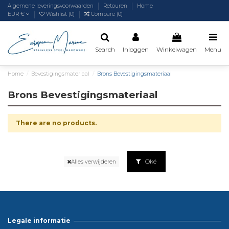
Algemene leveringsvoorwaarden
Retouren
Home
EUR €
Wishlist (
0
)
Compare (
0
)
Search
Inloggen
Winkelwagen
Menu
Home
Bevestigingsmateriaal
Brons Bevestigingsmateriaal
Brons Bevestigingsmateriaal
There are no products.
Oké
Alles verwijderen
Legale informatie