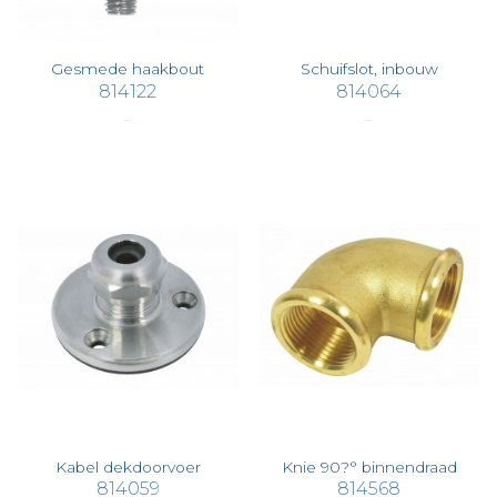
Gesmede haakbout
Schuifslot, inbouw
814122
814064
€ 8,18
€ 94,07
Kabel dekdoorvoer
Knie 90?° binnendraad
814059
814568