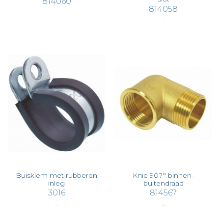
814060
814058
€ 93,28
€ 201,34
Buisklem met rubberen
Knie 90?° binnen-
inleg
buitendraad
3016
814567
€ 1,26
€ 26,58