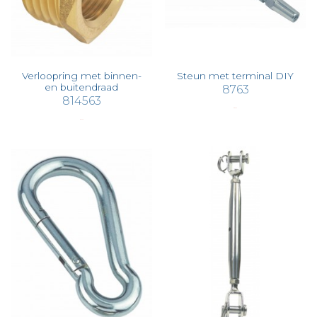
Verloopring met binnen-
Steun met terminal DIY
en buitendraad
8763
814563
€ 86,52
€ 10,70