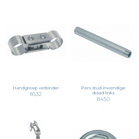
Handgreep verbinder
Pers stud inwendige
draad links
8532
8450
€ 11,01
€ 5,19