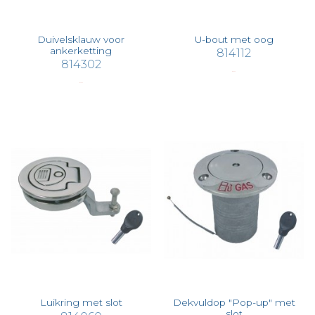
Duivelsklauw voor
U-bout met oog
ankerketting
814112
814302
€ 29,26
€ 42,47
Luikring met slot
Dekvuldop "Pop-up" met
slot