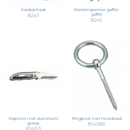
Karabijnhaak
Wantenspanner gaffel-
gaffel
8249
8245
€ 1,73
€ 7,87
Klapmes met aluminium
Ringbout met houtdraad
greep
814086
814153