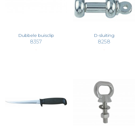
Dubbele buisclip
D-sluiting
8357
8258
€ 15,73
€ 1,89