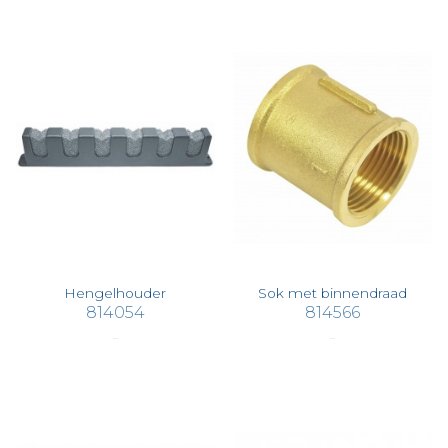
Hengelhouder
Sok met binnendraad
814054
814566
€ 24,38
€ 15,73