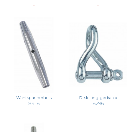
€ 39,33
€ 47,19
Wantspannerhuis
D-sluiting gedraaid
8418
8296
€ 2,83
€ 3,30