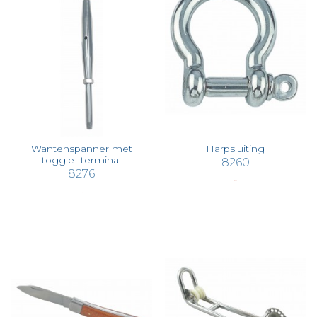
Wantenspanner met
Harpsluiting
toggle -terminal
8260
8276
€ 2,04
€ 14,16