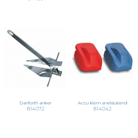
€ 7,55
€ 14,94
Danforth anker
Accu klem snelsluitend
814072
814042
€ 833,69
€ 13,37