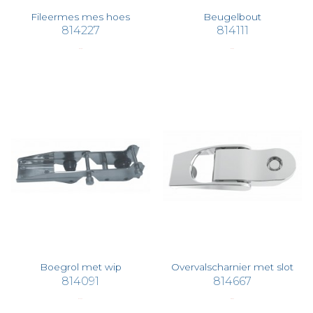
Fileermes mes hoes
Beugelbout
814227
814111
€ 24,38
€ 42,63
Boegrol met wip
Overvalscharnier met slot
814091
814667
€ 174,45
€ 80,22