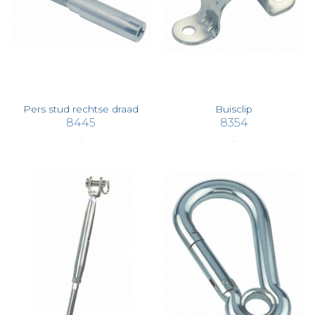
Pers stud rechtse draad
Buisclip
8445
8354
€ 2,99
€ 2,83