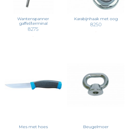
Wantenspanner
Karabijnhaak met oog
gaffel/terminal
8250
8275
€ 2,36
€ 9,44
Mes met hoes
Beugelmoer