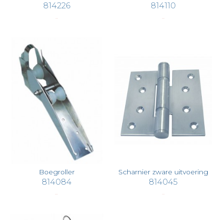
814226
814110
€ 18,25
€ 33,03
Boegroller
Scharnier zware uitvoering
814084
814045
€ 558,42
€ 71,89