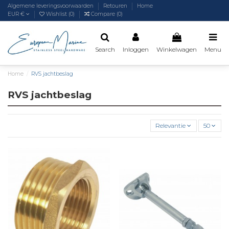
Algemene leveringsvoorwaarden
Retouren
Home
EUR €
Wishlist (
0
)
Compare (
0
)
Search
Inloggen
Winkelwagen
Menu
Home
RVS jachtbeslag
RVS jachtbeslag
Relevantie
50