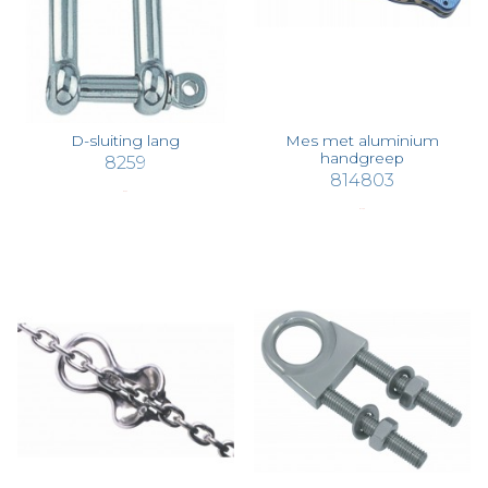
D-sluiting lang
Mes met aluminium
handgreep
8259
814803
€ 2,52
€ 17,30