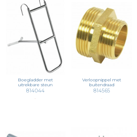
Boegladder met
Verloopnippel met
uitrekbare steun
buitendraad
814044
814565
€ 309,88
€ 20,76