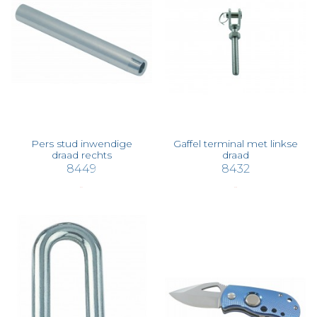
Pers stud inwendige
Gaffel terminal met linkse
draad rechts
draad
8449
8432
€ 4,72
€ 3,78