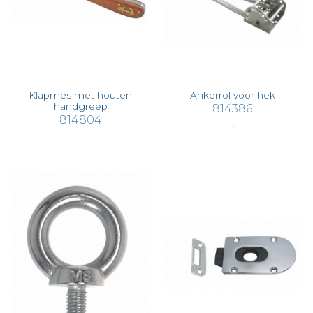
Klapmes met houten
Ankerrol voor hek
handgreep
814386
814804
€ 330,33
€ 19,66