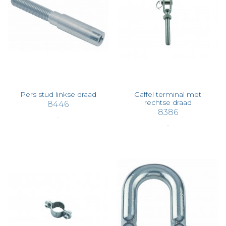
Pers stud linkse draad
Gaffel terminal met
rechtse draad
8446
8386
€ 3,15
€ 3,30