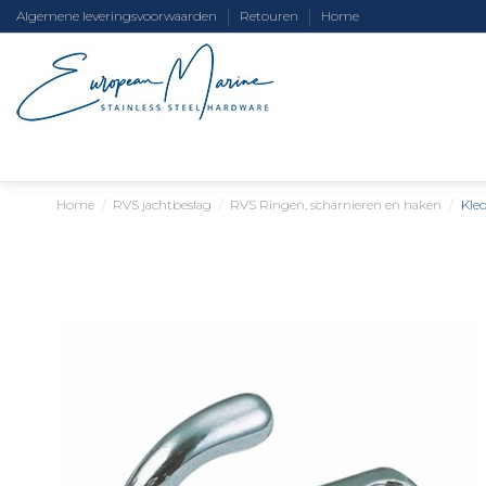
Algemene leveringsvoorwaarden
Retouren
Home
Home
RVS jachtbeslag
RVS Ringen, scharnieren en haken
Kle