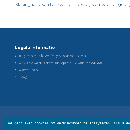
Kledinghaak, van topkwaliteit roestvrij staal voor langd
Op voorraad
Ficha Técnica art. 814659
4000 Items
Downloaden (50.18k)
Legale informatie
Algemene leveringsvoorwaarden
Privacy verklaring en gebruik van cookies
Retouren
FAQ
We gebruiken cookies om verbindingen te analyseren.
Als u do