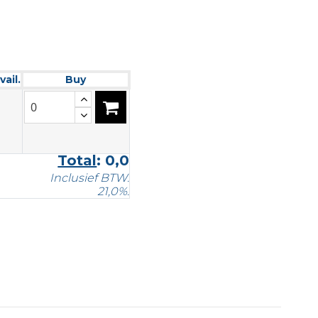
vail.
Buy
Total
:
0,0
Inclusief BTW.
21,0%.
n