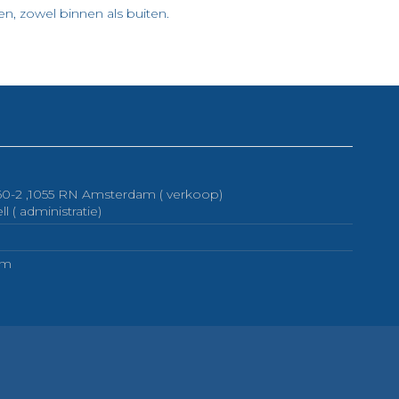
en, zowel binnen als buiten.
 60-2 ,1055 RN Amsterdam ( verkoop)
( administratie)
om