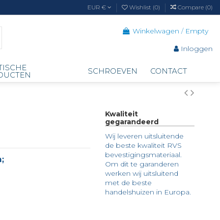
EUR €
Wishlist (
0
)
Compare (
0
)
Winkelwagen
/
Empty
Inloggen
TISCHE
SCHROEVEN
CONTACT
DUCTEN
Kwaliteit
gegarandeerd
Wij leveren uitsluitende
de beste kwaliteit RVS
bevestigingsmateriaal.
;
Om dit te garanderen
werken wij uitsluitend
met de beste
handelshuizen in Europa.