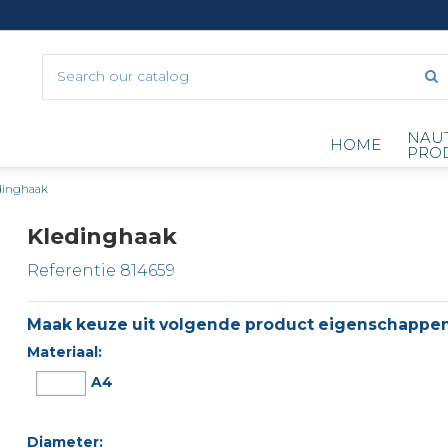
NAU
HOME
PRO
dinghaak
Kledinghaak
Referentie
814659
Maak keuze uit volgende product eigenschappen
Materiaal:
A4
Diameter: