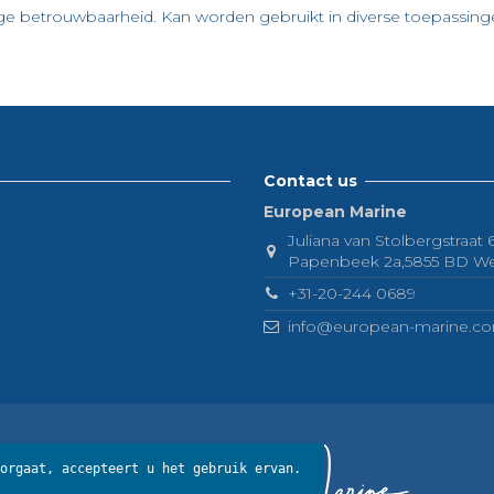
urige betrouwbaarheid. Kan worden gebruikt in diverse toepassing
Contact us
European Marine
Juliana van Stolbergstraat
Papenbeek 2a,5855 BD Well 
+31-20-244 0689
info@european-marine.c
orgaat, accepteert u het gebruik ervan.