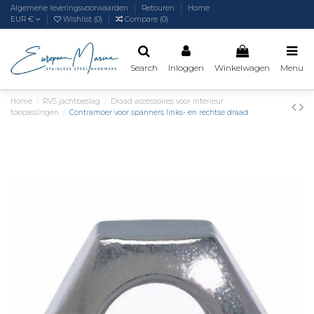
Algemene leveringsvoorwaarden
Retouren
Home
EUR €
Wishlist (
0
)
Compare (
0
)
Search
Inloggen
Winkelwagen
Menu
Home
RVS jachtbeslag
Draad accessoires voor interieur
toepassingen
Contramoer voor spanners links- en rechtse draad