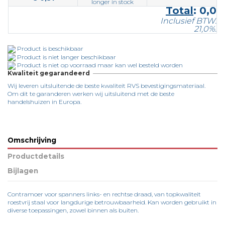
Total
:
0,0
Inclusief BTW.
21,0%.
Product is beschikbaar
Product is niet langer beschikbaar
Product is niet op voorraad maar kan wel besteld worden
Kwaliteit gegarandeerd
Wij leveren uitsluitende de beste kwaliteit RVS bevestigingsmateriaal.
Om dit te garanderen werken wij uitsluitend met de beste
handelshuizen in Europa.
Omschrijving
Productdetails
Bijlagen
Contramoer voor spanners links- en rechtse draad, van topkwaliteit
roestvrij staal voor langdurige betrouwbaarheid. Kan worden gebruikt in
diverse toepassingen, zowel binnen als buiten.
Ficha Técnica art. 8468