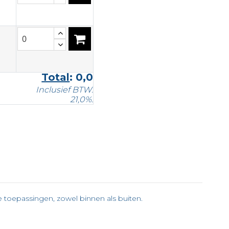
Total
:
0,0
Inclusief BTW.
21,0%.
n
e toepassingen, zowel binnen als buiten.