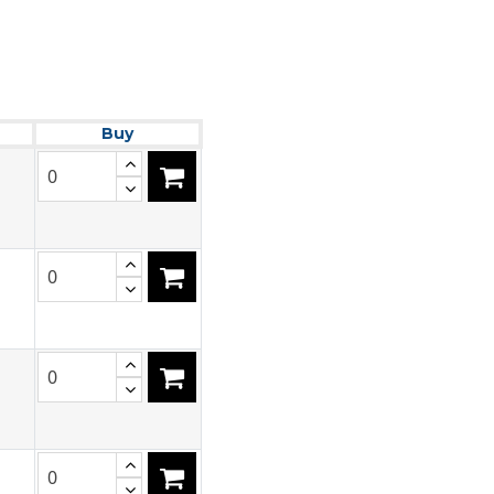
m
Buy