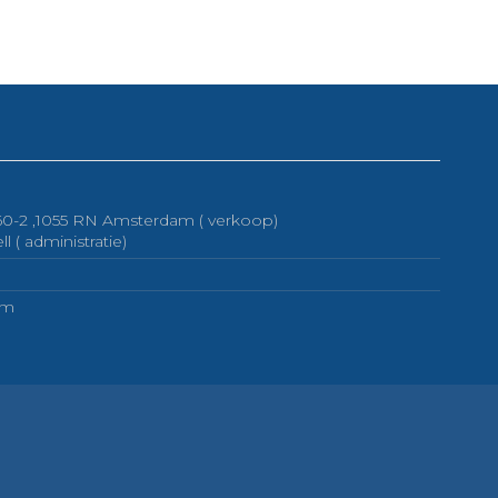
 60-2 ,1055 RN Amsterdam ( verkoop)
( administratie)
om