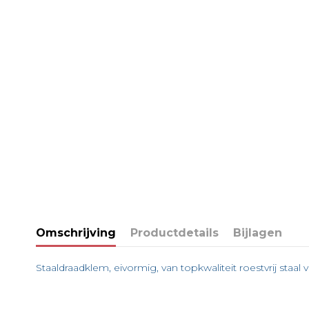
Omschrijving
Productdetails
Bijlagen
Staaldraadklem, eivormig, van topkwaliteit roestvrij sta
Op voorraad
Ficha Técnica art. 814391
1000 Items
Downloaden (60.95k)