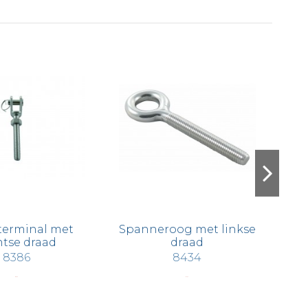
 terminal met
Spanneroog met linkse
htse draad
draad
8386
8434
€ 3,30
€ 1,42