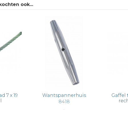
ochten ook...
d 7 x 19
Wantspannerhuis
Gaffel
l
rec
8418
€ 2,83