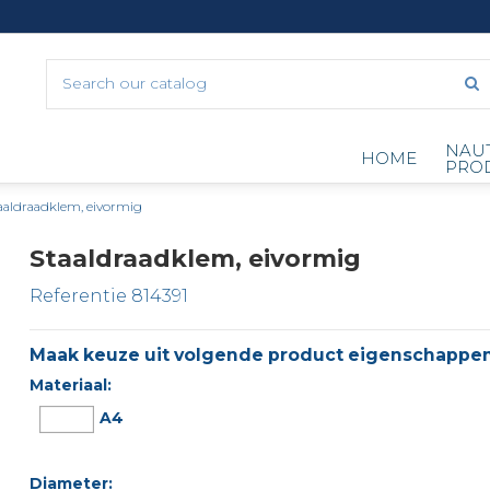
NAU
HOME
PRO
aaldraadklem, eivormig
Staaldraadklem, eivormig
Referentie
814391
Maak keuze uit volgende product eigenschappen
Materiaal:
A4
Diameter: