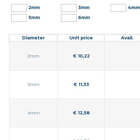
2mm
3mm
4m
5mm
6mm
Diameter
Unit price
Avail.
2mm
€ 10,22
3mm
€ 11,33
4mm
€ 12,58