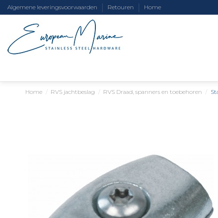
Algemene leveringsvoorwaarden
Retouren
Home
Home
RVS jachtbeslag
RVS Draad, spanners en toebehoren
St