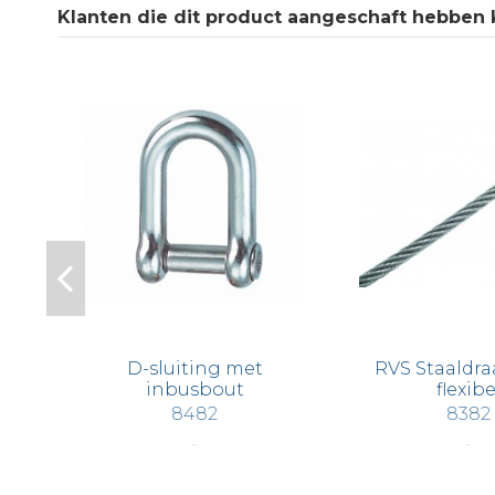
Klanten die dit product aangeschaft hebben k
D-sluiting met
RVS Staaldraa
inbusbout
flexibe
8482
8382
€ 4,40
€ 1,57