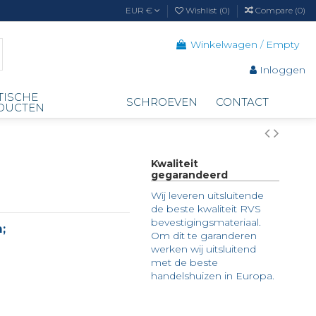
EUR €
Wishlist (
0
)
Compare (
0
)
Winkelwagen
/
Empty
Inloggen
TISCHE
SCHROEVEN
CONTACT
DUCTEN
Kwaliteit
gegarandeerd
Wij leveren uitsluitende
de beste kwaliteit RVS
bevestigingsmateriaal.
;
Om dit te garanderen
werken wij uitsluitend
met de beste
handelshuizen in Europa.