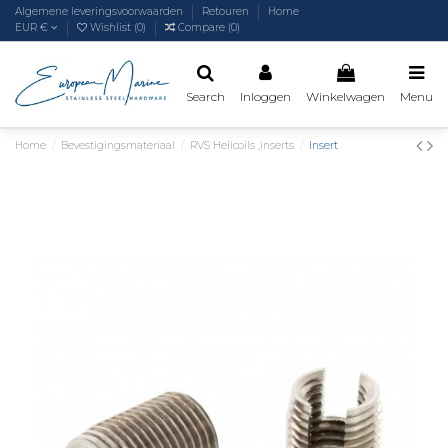
Algemene leveringsvoorwaarden
Retouren
Home
EUR €
Wishlist (
0
)
Compare (
0
)
Search
Inloggen
Winkelwagen
Menu
Home
Bevestigingsmateriaal
RVS Helicoils ,inserts
Insert