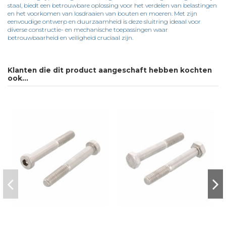
staal, biedt een betrouwbare oplossing voor het verdelen van belastingen
en het voorkomen van losdraaien van bouten en moeren. Met zijn
eenvoudige ontwerp en duurzaamheid is deze sluitring ideaal voor
diverse constructie- en mechanische toepassingen waar
betrouwbaarheid en veiligheid cruciaal zijn.
Op voorraad
Ficha Técnica DIN 125
658600 Items
Downloaden (214.63k)
Klanten die dit product aangeschaft hebben kochten
ook...