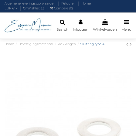
Algemene leveringsvoorwaarden
Retouren
Home
EUR €
Wishlist (
0
)
Compare (
0
)
Search
Inloggen
Winkelwagen
Menu
Home
Bevestigingsmateriaal
RVS Ringen
Sluitring type A