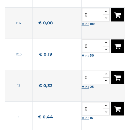
€ 0,08
8.4
Min.:
100
€ 0,19
10.5
Min.:
50
€ 0,32
13
Min.:
25
€ 0,44
15
Min.:
16