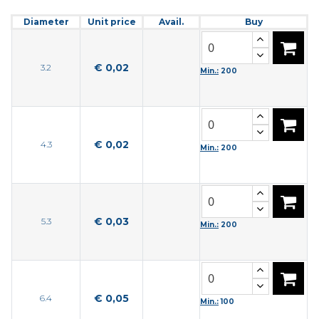
Diameter
Unit price
Avail.
Buy
€ 0,02
3.2
Min.:
200
€ 0,02
4.3
Min.:
200
€ 0,03
5.3
Min.:
200
€ 0,05
6.4
Min.:
100