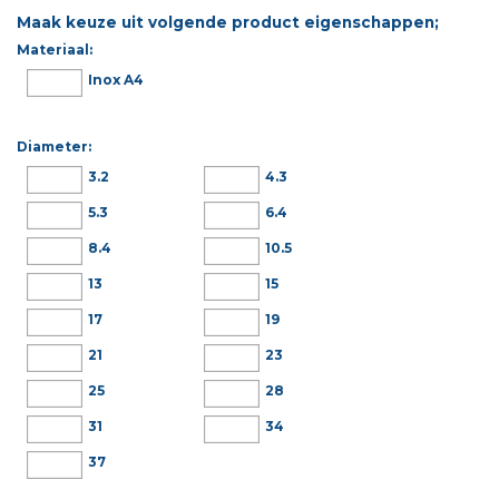
Maak keuze uit volgende product eigenschappen;
Materiaal:
Inox A4
Diameter:
3.2
4.3
5.3
6.4
8.4
10.5
13
15
17
19
21
23
25
28
31
34
37