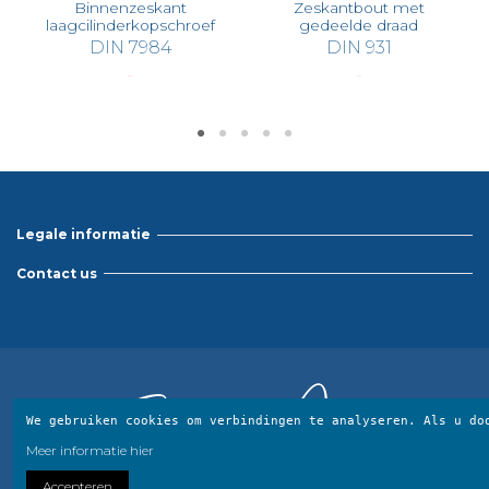
Binnenzeskant
Zeskantbout met
laagcilinderkopschroef
gedeelde draad
DIN 7984
DIN 931
€ 26,61
€ 3,32
Legale informatie
Contact us
We gebruiken cookies om verbindingen te analyseren.
Als u do
Meer informatie hier
Accepteren