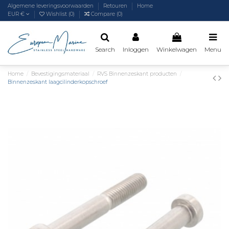
Algemene leveringsvoorwaarden
Retouren
Home
EUR €
Wishlist (
0
)
Compare (
0
)
Search
Inloggen
Winkelwagen
Menu
Home
Bevestigingsmateriaal
RVS Binnenzeskant producten
Binnenzeskant laagcilinderkopschroef