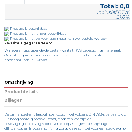
Total
:
0,0
Inclusief BTW.
21,0%.
Product is beschikbaar
Product is niet langer beschikbaar
Product is niet op voorraad maar kan wel besteld worden
Kwaliteit gegarandeerd
Wij leveren uitsluitende de beste kwaliteit RVS bevestigingsmateriaal.
Om dit te garanderen werken wij uitsluitend met de beste
handelshuizen in Europa.
Omschrijving
Productdetails
Bijlagen
De binnenzeskant laagcilinderkopschroef volgens DIN 7984, vervaardigd
uit hoogwaardig roestvrij staal, biedt een veelzijdige
bevestigingsoplossing voor diverse toepassingen. Met zijn lage
cilinderkop en inbusaandrijving zorgt deze schroef voor een stevige grip