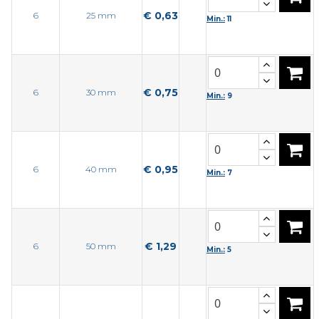
€ 0,63
6
25 mm
Min.:
11
€ 0,75
6
30 mm
Min.:
9
€ 0,95
6
40 mm
Min.:
7
€ 1,29
6
50 mm
Min.:
5