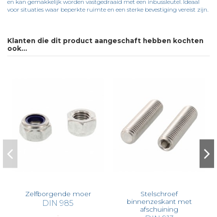
en kan gemakkelijk worden vastgedraaid met een inbussleutel. Ideaal
voor situaties waar beperkte ruimte en een sterke bevestiging vereist zijn.
Op voorraad
Ficha Técnica DIN 7984
13700 Items
Downloaden (216.95k)
Klanten die dit product aangeschaft hebben kochten
ook...
Zelfborgende moer
Stelschroef
binnenzeskant met
DIN 985
afschuining
€ 0,63